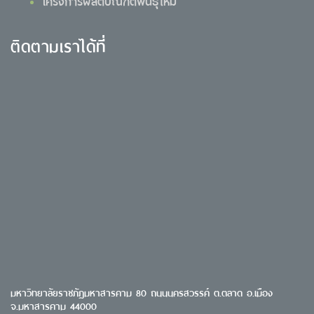
โครงการผลิตบัณฑิตพันธุ์ใหม่
ติดตามเราได้ที่
มหาวิทยาลัยราชภัฏมหาสารคาม 80 ถนนนครสวรรค์ ต.ตลาด อ.เมือง
จ.มหาสารคาม 44000