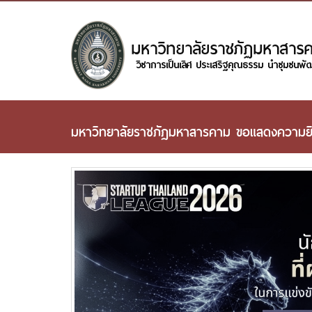
มหาวิทยาลัยราชภัฏมหาสารคาม ขอแสดงความยินด