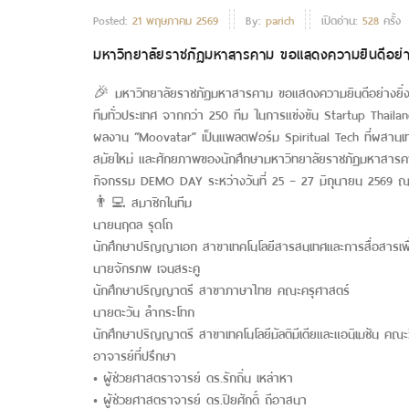
Posted:
21 พฤษภาคม 2569
By:
parich
เปิดอ่าน:
528
ครั้ง
มหาวิทยาลัยราชภัฏมหาสารคาม ขอแสดงความยินดีอย่า
🎉 มหาวิทยาลัยราชภัฏมหาสารคาม ขอแสดงความยินดีอย่างยิ่งกับ
ทีมทั่วประเทศ จากกว่า 250 ทีม ในการแข่งขัน Startup Thail
ผลงาน “Moovatar” เป็นแพลตฟอร์ม Spiritual Tech ที่ผสานเทคโน
สมัยใหม่ และศักยภาพของนักศึกษามหาวิทยาลัยราชภัฏมหาสารคาม
กิจกรรม DEMO DAY ระหว่างวันที่ 25 – 27 มิถุนายน 2569 
👨‍💻 สมาชิกในทีม
นายนฤดล รุดโถ
นักศึกษาปริญญาเอก สาขาเทคโนโลยีสารสนเทศและการสื่อสารเพื
นายจักรภพ เจนสระคู
นักศึกษาปริญญาตรี สาขาภาษาไทย คณะครุศาสตร์
นายตะวัน ลำกระโทก
นักศึกษาปริญญาตรี สาขาเทคโนโลยีมัลติมีเดียและแอนิเมชัน คณะ
อาจารย์ที่ปรึกษา
• ผู้ช่วยศาสตราจารย์ ดร.รักถิ่น เหล่าหา
• ผู้ช่วยศาสตราจารย์ ดร.ปิยศักดิ์ ถีอาสนา