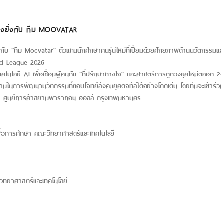
งยิ่งกับ ทีม MOOVATAR
 “ทีม Moovatar” ตัวแทนนักศึกษาคนรุ่นใหม่ที่เปี่ยมด้วยศักยภาพด้านนวัตกรรมและ
and League 2026
โลยี AI เพื่อเชื่อมผู้คนกับ “ที่ปรึกษาทางใจ” และศาสตร์การดูดวงยุคใหม่ตลอด 24 
ในการพัฒนานวัตกรรมที่ตอบโจทย์สังคมยุคดิจิทัลได้อย่างโดดเด่น โดยทีมจะเข้า
ณ ศูนย์การค้าสยามพารากอน ฮอลล์ กรุงเทพมหานคร
่อการศึกษา คณะวิทยาศาสตร์และเทคโนโลยี
วิทยาศาสตร์และเทคโนโลยี