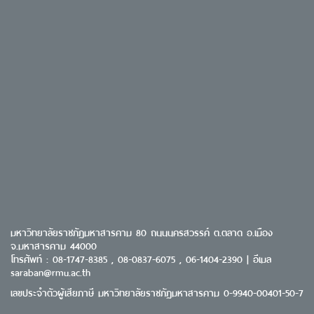
มหาวิทยาลัยราชภัฏมหาสารคาม 80 ถนนนครสวรรค์ ต.ตลาด อ.เมือง
จ.มหาสารคาม 44000
โทรศัพท์ : 08-1747-8385 , 08-0837-6075 , 06-1404-2390 | อีเมล
saraban@rmu.ac.th
เลขประจำตัวผู้เสียภาษี มหาวิทยาลัยราชภัฏมหาสารคาม 0-9940-00401-50-7