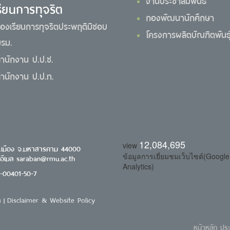
งานประชาสัมพันธ์
รียนการทุจริต
กองพัฒนานักศึกษา
้องเรียนการทุจริตประพฤติมิชอบ
โครงการผลิตบัณฑิตพันธุ์
รม.
ำนักงาน ป.ป.ช.
ำนักงาน ป.ป.ท.
12,084,695
view
.เมือง จ.มหาสารคาม 44000
ข้อมูลการเยี่ยมชมเว็บไซต์(Google
 อีเมล saraban@rmu.ac.th
Analytics)
0-00401-50-7
า
Disclaimer & Website Policy
|
หน้าหลัก
ประ