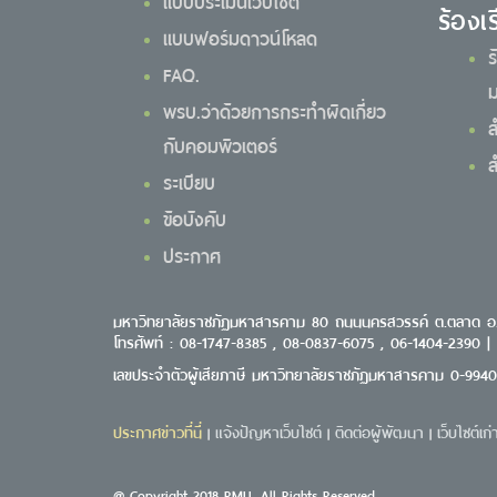
แบบประเมินเว็บไซต์
ร้องเ
แบบฟอร์มดาวน์โหลด
ร
FAQ.
ม
พรบ.ว่าด้วยการกระทำผิดเกี่ยว
ส
กับคอมพิวเตอร์
ส
ระเบียบ
ข้อบังคับ
ประกาศ
มหาวิทยาลัยราชภัฏมหาสารคาม 80 ถนนนครสวรรค์ ต.ตลาด อ
โทรศัพท์ : 08-1747-8385 , 08-0837-6075 , 06-1404-2390 |
เลขประจำตัวผู้เสียภาษี มหาวิทยาลัยราชภัฏมหาสารคาม 0-994
ประกาศข่าวที่นี่
แจ้งปัญหาเว็บไซต์
ติดต่อผู้พัฒนา
เว็บไซต์เก่
|
|
|
@ Copyright 2018 RMU. All Rights Reserved