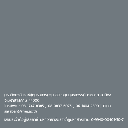
มหาวิทยาลัยราชภัฏมหาสารคาม 80 ถนนนครสวรรค์ ต.ตลาด อ.เมือง
จ.มหาสารคาม 44000
โทรศัพท์ : 08-1747-8385 , 08-0837-6075 , 06-1404-2390 | อีเมล
saraban@rmu.ac.th
เลขประจำตัวผู้เสียภาษี มหาวิทยาลัยราชภัฏมหาสารคาม 0-9940-00401-50-7