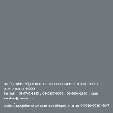
มหาวิทยาลัยราชภัฏมหาสารคาม 80 ถนนนครสวรรค์ ต.ตลาด อ.เมือง
จ.มหาสารคาม 44000
โทรศัพท์ : 08-1747-8385 , 08-0837-6075 , 06-1404-2390 | อีเมล
saraban@rmu.ac.th
เลขประจำตัวผู้เสียภาษี มหาวิทยาลัยราชภัฏมหาสารคาม 0-9940-00401-50-7