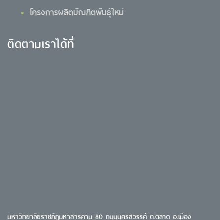
โครงการผลิตบัณฑิตพันธุ์ใหม่
ติดตามเราได้ที่
มหาวิทยาลัยราชภัฏมหาสารคาม 80 ถนนนครสวรรค์ ต.ตลาด อ.เมือง