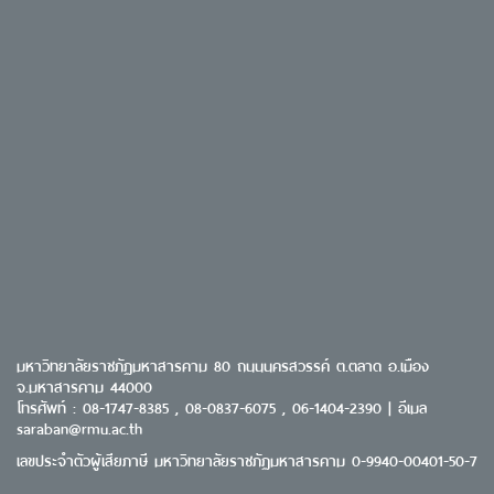
มหาวิทยาลัยราชภัฏมหาสารคาม 80 ถนนนครสวรรค์ ต.ตลาด อ.เมือง
จ.มหาสารคาม 44000
โทรศัพท์ : 08-1747-8385 , 08-0837-6075 , 06-1404-2390 | อีเมล
saraban@rmu.ac.th
เลขประจำตัวผู้เสียภาษี มหาวิทยาลัยราชภัฏมหาสารคาม 0-9940-00401-50-7