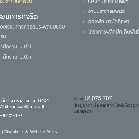
อัตราค่าเล่าเรียน
แผนที่มหาวิทยาลัยฯ
งานประชาสัมพันธ์
รียนการทุจริต
กองพัฒนานักศึกษา
้องเรียนการทุจริตประพฤติมิชอบ
โครงการผลิตบัณฑิตพันธุ์
รม.
ำนักงาน ป.ป.ช.
ำนักงาน ป.ป.ท.
12,075,707
view
.เมือง จ.มหาสารคาม 44000
ข้อมูลการเยี่ยมชมเว็บไซต์(Google
 อีเมล saraban@rmu.ac.th
Analytics)
0-00401-50-7
า
Disclaimer & Website Policy
|