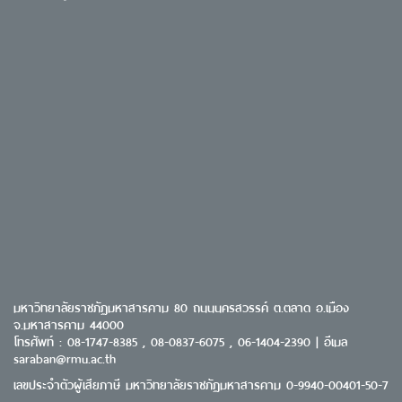
มหาวิทยาลัยราชภัฏมหาสารคาม 80 ถนนนครสวรรค์ ต.ตลาด อ.เมือง
จ.มหาสารคาม 44000
โทรศัพท์ : 08-1747-8385 , 08-0837-6075 , 06-1404-2390 | อีเมล
saraban@rmu.ac.th
เลขประจำตัวผู้เสียภาษี มหาวิทยาลัยราชภัฏมหาสารคาม 0-9940-00401-50-7