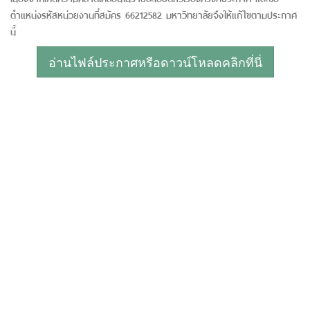
ตำแหน่งรหัสหน่วยงานที่สมัคร 66212582 มหาวิทยาลัยจึงให้แก้ไขตามประกาศ
นี้
อ่านไฟล์ประกาศหรือดาวน์โหลดคลิกที่นี่