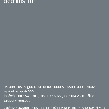
ติดตามเราได้ที่
มหาวิทยาลัยราชภัฏมหาสารคาม 80 ถนนนครสวรรค์ ต.ตลาด อ.เมือง
จ.มหาสารคาม 44000
โทรศัพท์ : 08-1747-8385 , 08-0837-6075 , 06-1404-2390 | อีเมล
saraban@rmu.ac.th
เลขประจำตัวผู้เสียภาษี มหาวิทยาลัยราชภัฏมหาสารคาม 0-9940-00401-50-7