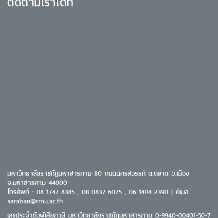
ติดตามเราได้ที่
มหาวิทยาลัยราชภัฏมหาสารคาม 80 ถนนนครสวรรค์ ต.ตลาด อ.เมือง
จ.มหาสารคาม 44000
โทรศัพท์ : 08-1747-8385 , 08-0837-6075 , 06-1404-2390 | อีเมล
saraban@rmu.ac.th
เลขประจำตัวผู้เสียภาษี มหาวิทยาลัยราชภัฏมหาสารคาม 0-9940-00401-50-7