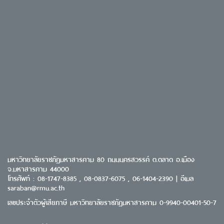
มหาวิทยาลัยราชภัฏมหาสารคาม 80 ถนนนครสวรรค์ ต.ตลาด อ.เมือง
จ.มหาสารคาม 44000
โทรศัพท์ : 08-1747-8385 , 08-0837-6075 , 06-1404-2390 | อีเมล
saraban@rmu.ac.th
เลขประจำตัวผู้เสียภาษี มหาวิทยาลัยราชภัฏมหาสารคาม 0-9940-00401-50-7