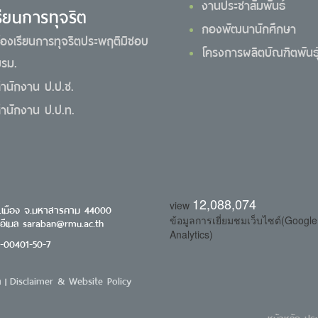
งานประชาสัมพันธ์
รียนการทุจริต
กองพัฒนานักศึกษา
้องเรียนการทุจริตประพฤติมิชอบ
โครงการผลิตบัณฑิตพันธุ์
รม.
ำนักงาน ป.ป.ช.
ำนักงาน ป.ป.ท.
12,088,074
view
.เมือง จ.มหาสารคาม 44000
ข้อมูลการเยี่ยมชมเว็บไซต์(Google
 อีเมล saraban@rmu.ac.th
Analytics)
0-00401-50-7
า
Disclaimer & Website Policy
|
หน้าหลัก
ประ