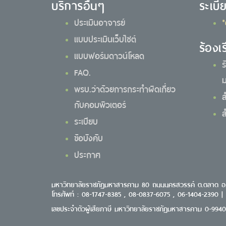
บริการอื่นๆ
ระเบี
ประเมินอาจารย์
*
แบบประเมินเว็บไซต์
ร้องเ
แบบฟอร์มดาวน์โหลด
ร
FAQ.
ม
พรบ.ว่าด้วยการกระทำผิดเกี่ยว
ส
กับคอมพิวเตอร์
ส
ระเบียบ
ข้อบังคับ
ประกาศ
มหาวิทยาลัยราชภัฏมหาสารคาม 80 ถนนนครสวรรค์ ต.ตลาด อ
โทรศัพท์ : 08-1747-8385 , 08-0837-6075 , 06-1404-2390 |
เลขประจำตัวผู้เสียภาษี มหาวิทยาลัยราชภัฏมหาสารคาม 0-994