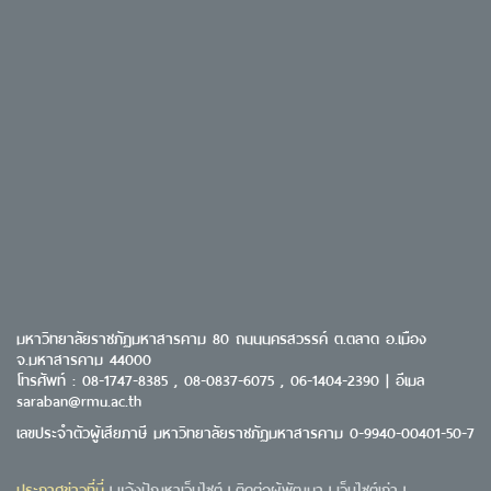
มหาวิทยาลัยราชภัฏมหาสารคาม 80 ถนนนครสวรรค์ ต.ตลาด อ.เมือง
จ.มหาสารคาม 44000
โทรศัพท์ : 08-1747-8385 , 08-0837-6075 , 06-1404-2390 | อีเมล
saraban@rmu.ac.th
เลขประจำตัวผู้เสียภาษี มหาวิทยาลัยราชภัฏมหาสารคาม 0-9940-00401-50-7
ประกาศข่าวที่นี่
แจ้งปัญหาเว็บไซต์
ติดต่อผู้พัฒนา
เว็บไซต์เก่า
|
|
|
|