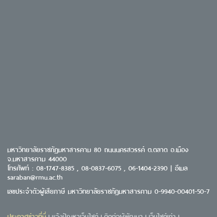
มหาวิทยาลัยราชภัฏมหาสารคาม 80 ถนนนครสวรรค์ ต.ตลาด อ.เมือง
จ.มหาสารคาม 44000
โทรศัพท์ : 08-1747-8385 , 08-0837-6075 , 06-1404-2390 | อีเมล
saraban@rmu.ac.th
เลขประจำตัวผู้เสียภาษี มหาวิทยาลัยราชภัฏมหาสารคาม 0-9940-00401-50-7
ประกาศข่าวที่นี่
แจ้งปัญหาเว็บไซต์
ติดต่อผู้พัฒนา
เว็บไซต์เก่า
|
|
|
|