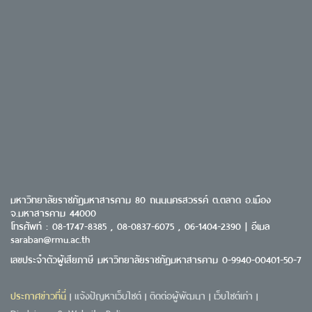
มหาวิทยาลัยราชภัฏมหาสารคาม 80 ถนนนครสวรรค์ ต.ตลาด อ.เมือง
จ.มหาสารคาม 44000
โทรศัพท์ : 08-1747-8385 , 08-0837-6075 , 06-1404-2390 | อีเมล
saraban@rmu.ac.th
เลขประจำตัวผู้เสียภาษี มหาวิทยาลัยราชภัฏมหาสารคาม 0-9940-00401-50-7
ประกาศข่าวที่นี่
แจ้งปัญหาเว็บไซต์
ติดต่อผู้พัฒนา
เว็บไซต์เก่า
|
|
|
|