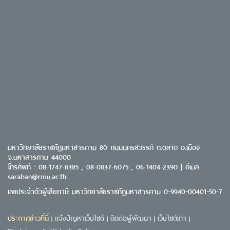
มหาวิทยาลัยราชภัฏมหาสารคาม 80 ถนนนครสวรรค์ ต.ตลาด อ.เมือง
จ.มหาสารคาม 44000
โทรศัพท์ : 08-1747-8385 , 08-0837-6075 , 06-1404-2390 | อีเมล
saraban@rmu.ac.th
เลขประจำตัวผู้เสียภาษี มหาวิทยาลัยราชภัฏมหาสารคาม 0-9940-00401-50-7
ประกาศข่าวที่นี่
แจ้งปัญหาเว็บไซต์
ติดต่อผู้พัฒนา
เว็บไซต์เก่า
|
|
|
|