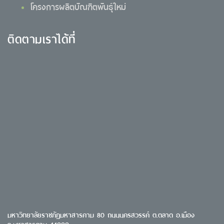
โครงการผลิตบัณฑิตพันธุ์ใหม่
ติดตามเราได้ที่
มหาวิทยาลัยราชภัฏมหาสารคาม 80 ถนนนครสวรรค์ ต.ตลาด อ.เมือง
จ.มหาสารคาม 44000