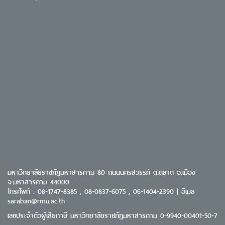
มหาวิทยาลัยราชภัฏมหาสารคาม 80 ถนนนครสวรรค์ ต.ตลาด อ.เมือง
จ.มหาสารคาม 44000
โทรศัพท์ : 08-1747-8385 , 08-0837-6075 , 06-1404-2390 | อีเมล
saraban@rmu.ac.th
เลขประจำตัวผู้เสียภาษี มหาวิทยาลัยราชภัฏมหาสารคาม 0-9940-00401-50-7