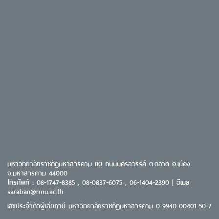
มหาวิทยาลัยราชภัฏมหาสารคาม 80 ถนนนครสวรรค์ ต.ตลาด อ.เมือง
จ.มหาสารคาม 44000
โทรศัพท์ : 08-1747-8385 , 08-0837-6075 , 06-1404-2390 | อีเมล
saraban@rmu.ac.th
เลขประจำตัวผู้เสียภาษี มหาวิทยาลัยราชภัฏมหาสารคาม 0-9940-00401-50-7