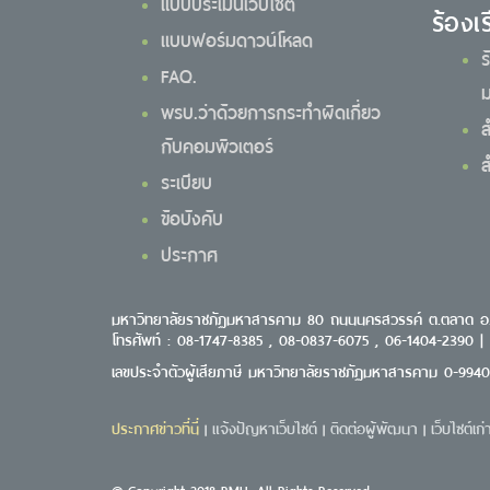
แบบประเมินเว็บไซต์
ร้องเ
แบบฟอร์มดาวน์โหลด
ร
FAQ.
ม
พรบ.ว่าด้วยการกระทำผิดเกี่ยว
ส
กับคอมพิวเตอร์
ส
ระเบียบ
ข้อบังคับ
ประกาศ
มหาวิทยาลัยราชภัฏมหาสารคาม 80 ถนนนครสวรรค์ ต.ตลาด อ
โทรศัพท์ : 08-1747-8385 , 08-0837-6075 , 06-1404-2390 |
เลขประจำตัวผู้เสียภาษี มหาวิทยาลัยราชภัฏมหาสารคาม 0-994
ประกาศข่าวที่นี่
แจ้งปัญหาเว็บไซต์
ติดต่อผู้พัฒนา
เว็บไซต์เก่
|
|
|
@ Copyright 2018 RMU. All Rights Reserved