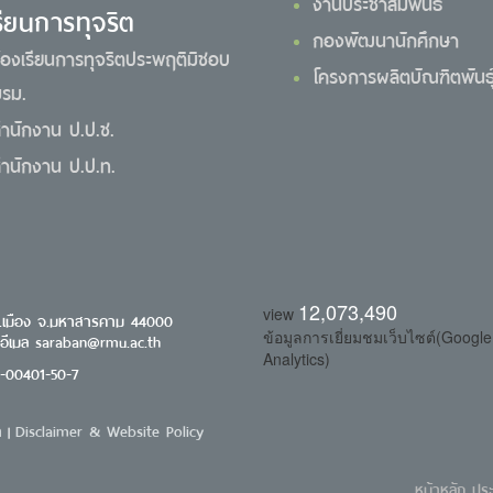
งานประชาสัมพันธ์
รียนการทุจริต
กองพัฒนานักศึกษา
้องเรียนการทุจริตประพฤติมิชอบ
โครงการผลิตบัณฑิตพันธุ์
รม.
ำนักงาน ป.ป.ช.
ำนักงาน ป.ป.ท.
12,073,490
view
.เมือง จ.มหาสารคาม 44000
ข้อมูลการเยี่ยมชมเว็บไซต์(Google
 อีเมล saraban@rmu.ac.th
Analytics)
0-00401-50-7
า
Disclaimer & Website Policy
|
หน้าหลัก
ประ