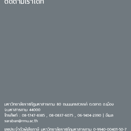
ติดตามเราได้ที่
มหาวิทยาลัยราชภัฏมหาสารคาม 80 ถนนนครสวรรค์ ต.ตลาด อ.เมือง
จ.มหาสารคาม 44000
โทรศัพท์ : 08-1747-8385 , 08-0837-6075 , 06-1404-2390 | อีเมล
saraban@rmu.ac.th
เลขประจำตัวผู้เสียภาษี มหาวิทยาลัยราชภัฏมหาสารคาม 0-9940-00401-50-7