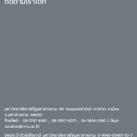
ติดตามเราได้ที่
มหาวิทยาลัยราชภัฏมหาสารคาม 80 ถนนนครสวรรค์ ต.ตลาด อ.เมือง
จ.มหาสารคาม 44000
โทรศัพท์ : 08-1747-8385 , 08-0837-6075 , 06-1404-2390 | อีเมล
saraban@rmu.ac.th
เลขประจำตัวผู้เสียภาษี มหาวิทยาลัยราชภัฏมหาสารคาม 0-9940-00401-50-7