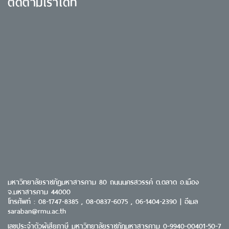
ติดตามเราได้ที่
มหาวิทยาลัยราชภัฏมหาสารคาม 80 ถนนนครสวรรค์ ต.ตลาด อ.เมือง
จ.มหาสารคาม 44000
โทรศัพท์ : 08-1747-8385 , 08-0837-6075 , 06-1404-2390 | อีเมล
saraban@rmu.ac.th
เลขประจำตัวผู้เสียภาษี มหาวิทยาลัยราชภัฏมหาสารคาม 0-9940-00401-50-7