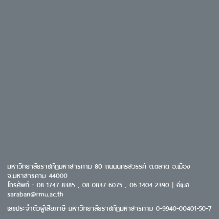
มหาวิทยาลัยราชภัฏมหาสารคาม 80 ถนนนครสวรรค์ ต.ตลาด อ.เมือง
จ.มหาสารคาม 44000
โทรศัพท์ : 08-1747-8385 , 08-0837-6075 , 06-1404-2390 | อีเมล
saraban@rmu.ac.th
เลขประจำตัวผู้เสียภาษี มหาวิทยาลัยราชภัฏมหาสารคาม 0-9940-00401-50-7