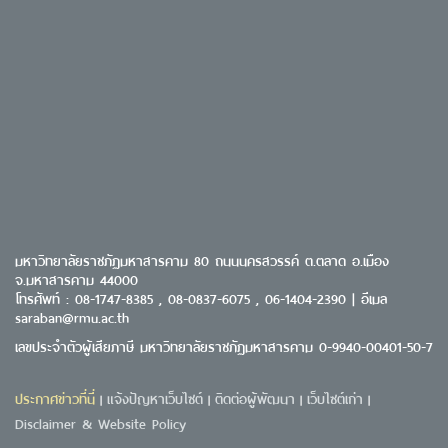
มหาวิทยาลัยราชภัฏมหาสารคาม 80 ถนนนครสวรรค์ ต.ตลาด อ.เมือง
จ.มหาสารคาม 44000
โทรศัพท์ : 08-1747-8385 , 08-0837-6075 , 06-1404-2390 | อีเมล
saraban@rmu.ac.th
เลขประจำตัวผู้เสียภาษี มหาวิทยาลัยราชภัฏมหาสารคาม 0-9940-00401-50-7
ประกาศข่าวที่นี่
แจ้งปัญหาเว็บไซต์
ติดต่อผู้พัฒนา
เว็บไซต์เก่า
|
|
|
|
Disclaimer & Website Policy