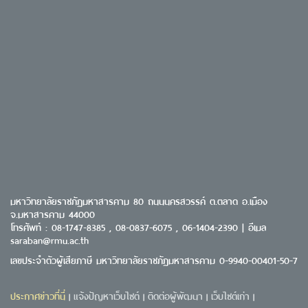
มหาวิทยาลัยราชภัฏมหาสารคาม 80 ถนนนครสวรรค์ ต.ตลาด อ.เมือง
จ.มหาสารคาม 44000
โทรศัพท์ : 08-1747-8385 , 08-0837-6075 , 06-1404-2390 | อีเมล
saraban@rmu.ac.th
เลขประจำตัวผู้เสียภาษี มหาวิทยาลัยราชภัฏมหาสารคาม 0-9940-00401-50-7
ประกาศข่าวที่นี่
แจ้งปัญหาเว็บไซต์
ติดต่อผู้พัฒนา
เว็บไซต์เก่า
|
|
|
|