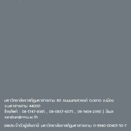
มหาวิทยาลัยราชภัฏมหาสารคาม 80 ถนนนครสวรรค์ ต.ตลาด อ.เมือง
จ.มหาสารคาม 44000
โทรศัพท์ : 08-1747-8385 , 08-0837-6075 , 06-1404-2390 | อีเมล
saraban@rmu.ac.th
เลขประจำตัวผู้เสียภาษี มหาวิทยาลัยราชภัฏมหาสารคาม 0-9940-00401-50-7