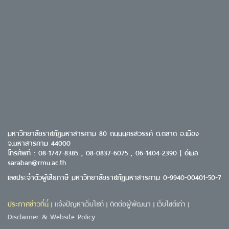
มหาวิทยาลัยราชภัฏมหาสารคาม 80 ถนนนครสวรรค์ ต.ตลาด อ.เมือง
จ.มหาสารคาม 44000
โทรศัพท์ : 08-1747-8385 , 08-0837-6075 , 06-1404-2390 | อีเมล
saraban@rmu.ac.th
เลขประจำตัวผู้เสียภาษี มหาวิทยาลัยราชภัฏมหาสารคาม 0-9940-00401-50-7
ประกาศข่าวที่นี่
แจ้งปัญหาเว็บไซต์
ติดต่อผู้พัฒนา
เว็บไซต์เก่า
|
|
|
|
Disclaimer & Website Policy