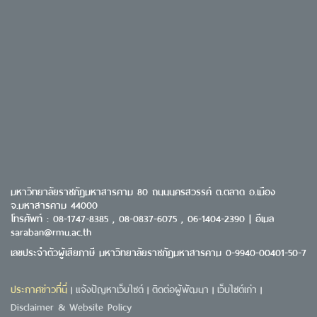
มหาวิทยาลัยราชภัฏมหาสารคาม 80 ถนนนครสวรรค์ ต.ตลาด อ.เมือง
จ.มหาสารคาม 44000
โทรศัพท์ : 08-1747-8385 , 08-0837-6075 , 06-1404-2390 | อีเมล
saraban@rmu.ac.th
เลขประจำตัวผู้เสียภาษี มหาวิทยาลัยราชภัฏมหาสารคาม 0-9940-00401-50-7
ประกาศข่าวที่นี่
แจ้งปัญหาเว็บไซต์
ติดต่อผู้พัฒนา
เว็บไซต์เก่า
|
|
|
|
Disclaimer & Website Policy