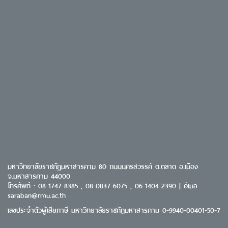
มหาวิทยาลัยราชภัฏมหาสารคาม 80 ถนนนครสวรรค์ ต.ตลาด อ.เมือง
จ.มหาสารคาม 44000
โทรศัพท์ : 08-1747-8385 , 08-0837-6075 , 06-1404-2390 | อีเมล
saraban@rmu.ac.th
เลขประจำตัวผู้เสียภาษี มหาวิทยาลัยราชภัฏมหาสารคาม 0-9940-00401-50-7