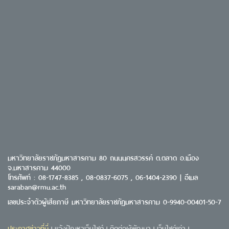
มหาวิทยาลัยราชภัฏมหาสารคาม 80 ถนนนครสวรรค์ ต.ตลาด อ.เมือง
จ.มหาสารคาม 44000
โทรศัพท์ : 08-1747-8385 , 08-0837-6075 , 06-1404-2390 | อีเมล
saraban@rmu.ac.th
เลขประจำตัวผู้เสียภาษี มหาวิทยาลัยราชภัฏมหาสารคาม 0-9940-00401-50-7
ประกาศข่าวที่นี่
แจ้งปัญหาเว็บไซต์
ติดต่อผู้พัฒนา
เว็บไซต์เก่า
|
|
|
|