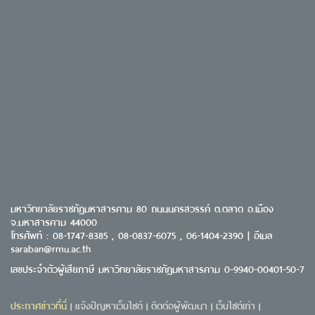
มหาวิทยาลัยราชภัฏมหาสารคาม 80 ถนนนครสวรรค์ ต.ตลาด อ.เมือง
จ.มหาสารคาม 44000
โทรศัพท์ : 08-1747-8385 , 08-0837-6075 , 06-1404-2390 | อีเมล
saraban@rmu.ac.th
เลขประจำตัวผู้เสียภาษี มหาวิทยาลัยราชภัฏมหาสารคาม 0-9940-00401-50-7
ประกาศข่าวที่นี่
แจ้งปัญหาเว็บไซต์
ติดต่อผู้พัฒนา
เว็บไซต์เก่า
|
|
|
|