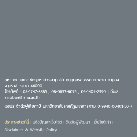
มหาวิทยาลัยราชภัฏมหาสารคาม 80 ถนนนครสวรรค์ ต.ตลาด อ.เมือง
จ.มหาสารคาม 44000
โทรศัพท์ : 08-1747-8385 , 08-0837-6075 , 06-1404-2390 | อีเมล
saraban@rmu.ac.th
เลขประจำตัวผู้เสียภาษี มหาวิทยาลัยราชภัฏมหาสารคาม 0-9940-00401-50-7
ประกาศข่าวที่นี่
แจ้งปัญหาเว็บไซต์
ติดต่อผู้พัฒนา
เว็บไซต์เก่า
|
|
|
|
Disclaimer & Website Policy