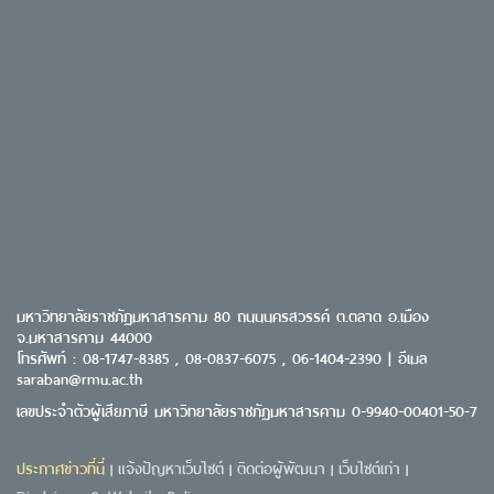
มหาวิทยาลัยราชภัฏมหาสารคาม 80 ถนนนครสวรรค์ ต.ตลาด อ.เมือง
จ.มหาสารคาม 44000
โทรศัพท์ : 08-1747-8385 , 08-0837-6075 , 06-1404-2390 | อีเมล
saraban@rmu.ac.th
เลขประจำตัวผู้เสียภาษี มหาวิทยาลัยราชภัฏมหาสารคาม 0-9940-00401-50-7
ประกาศข่าวที่นี่
แจ้งปัญหาเว็บไซต์
ติดต่อผู้พัฒนา
เว็บไซต์เก่า
|
|
|
|