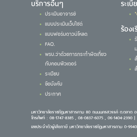
บริการอื่นๆ
ระเบี
ประเมินอาจารย์
*
แบบประเมินเว็บไซต์
ร้องเ
แบบฟอร์มดาวน์โหลด
ร
FAQ.
ม
พรบ.ว่าด้วยการกระทำผิดเกี่ยว
ส
กับคอมพิวเตอร์
ส
ระเบียบ
ข้อบังคับ
ประกาศ
มหาวิทยาลัยราชภัฏมหาสารคาม 80 ถนนนครสวรรค์ ต.ตลาด อ
โทรศัพท์ : 08-1747-8385 , 08-0837-6075 , 06-1404-2390 |
เลขประจำตัวผู้เสียภาษี มหาวิทยาลัยราชภัฏมหาสารคาม 0-994