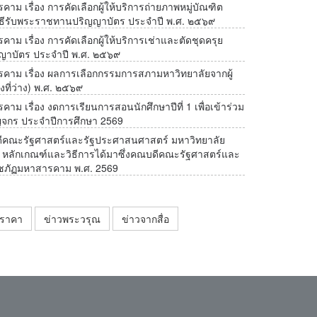
 เรื่อง การคัดเลือกผู้ให้บริการถ่ายภาพหมู่บัณฑิต
พิธีรับพระราชทานปริญญาบัตร ประจำปี พ.ศ. ๒๕๖๙
 เรื่อง การคัดเลือกผู้ให้บริการเช่าและตัดชุดครุย
ญาบัตร ประจำปี พ.ศ. ๒๕๖๙
าม เรื่อง ผลการเลือกกรรมการสภามหาวิทยาลัยจากผู้
ที่ว่าง) พ.ศ. ๒๕๖๙
 เรื่อง งดการเรียนการสอนนักศึกษาปีที่ 1 เพื่อเข้าร่วม
ญจกร ประจำปีการศึกษา 2569
ณะรัฐศาสตร์และรัฐประศาสนศาสตร์ มหาวิทยาลัย
คนไทยรวมพลัง ร่วมผลักดัน พรบ ควบคุมผลิตภัณฑ์ยาสูบ 
ิ หลักเกณฑ์และวิธีการได้มาซึ่งคณบดีคณะรัฐศาสตร์และ
ช่วยสกัดเด็กและเยาวชนไทยจากการเสพติดบุหรี่
ชภัฏมหาสารคาม พ.ศ. 2569
ดราคา
ข่าวพระวรุณ
ข่าวจากสื่อ